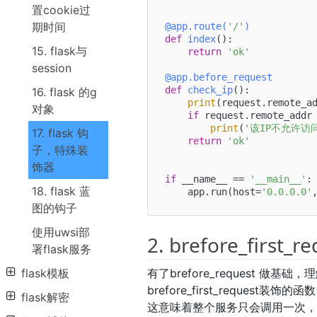
置cookie过
期时间
@app.route(
'/'
)
def
index
():

15. flask与
return
'ok'
session
@app.before_request
def
check_ip
():

16. flask 的g
print
(request.remote_ad
对象
if
 request.remote_addr
print
(
'该IP不允许访
17. flask 钩
return
'ok'
子，特殊装
饰器
if
 __name__ == 
'__main__'
:

18. flask 蓝
    app.run(host=
'0.0.0.0'
图的钩子
使用uwsi部
2. brefore_first_r
署flask服务
有了brefore_request 做基础，理解
flask模板
brefore_first_reques
flask解密
这意味着整个服务只会调用一次，而被