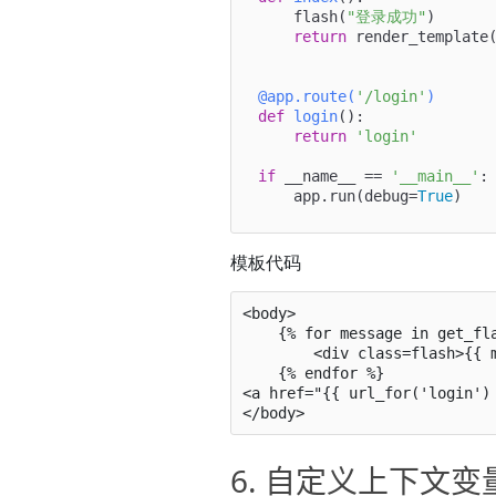
    flash(
"登录成功"
)

return
 render_template
@app.route(
'/login'
)
def
login
():

return
'login'
if
 __name__ == 
'__main__'
:

    app.run(debug=
True
模板代码
<body>

    {% for message in get_flashed_messages() %}

        <div class=flash>{{ message }}</div>

    {% endfor %}

<a href="{{ url_for('login') 
6. 自定义上下文变