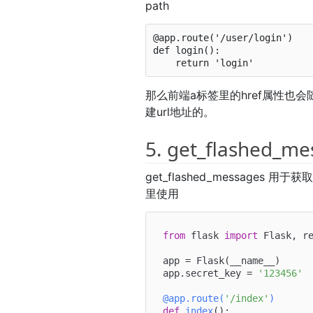
path
@app.route('/user/login')

def login():

那么前端a标签里的href属性也会
建url地址的。
5. get_flashed_me
get_flashed_messages
里使用
from
 flask 
import
 Flask, re
app = Flask(__name__)

app.secret_key = 
'123456'
@app.route(
'/index'
)
def
index
():
