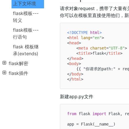
上下文环境
请求对象request，携带了大量有
flask模板---
你可以在模板里直接使用他们，新建in
转义
flask模板---
<!DOCTYPE 
html
>
行语句
<
html
lang
=
"en"
>
<
head
>
flask 模板继
<
meta
charset
=
"UTF-8"
>
承(extends)
<
title
>
flask
</
title
>
</
head
>
flask解密
<
body
>
flask插件
</
body
>
</
html
>
新建app.py文件
from
 flask 
import
 Flask, re
app = Flask(__name__)
