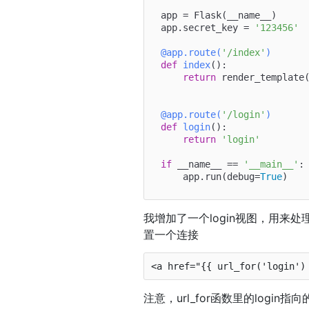
app = Flask(__name__)

app.secret_key = 
'123456'
@app.route(
'/index'
)
def
index
():

return
 render_template
@app.route(
'/login'
)
def
login
():

return
'login'
if
 __name__ == 
'__main__'
:

    app.run(debug=
True
我增加了一个login视图，用来处理
置一个连接
注意，url_for函数里的login