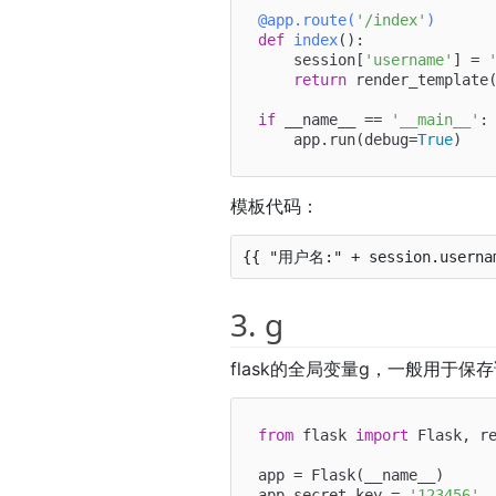
@app.route(
'/index'
)
def
index
():

    session[
'username'
] = 
return
 render_template
if
 __name__ == 
'__main__'
:

    app.run(debug=
True
模板代码：
3. g
flask的全局变量g，一般用于
from
 flask 
import
 Flask, re
app = Flask(__name__)

app.secret_key = 
'123456'