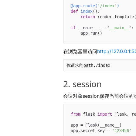
@app.route(
'/index'
)
def
index
():

return
 render_template
if
 __name__ == 
'__main__'
:

在浏览器里访问
http://127.0.
2. session
会话对象session保存当前会
from
 flask 
import
 Flask, re
app = Flask(__name__)

app.secret_key = 
'123456'