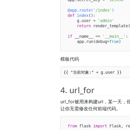
@app.route(
'/index'
)
def
index
():

    g.user = 
'admin'
return
 render_template
if
 __name__ == 
'__main__'
:

    app.run(debug=
True
模板代码
4. url_for
url_for被用来构建url，某一天
让你无需修改任何前端代码。
from
 flask 
import
 Flask, re