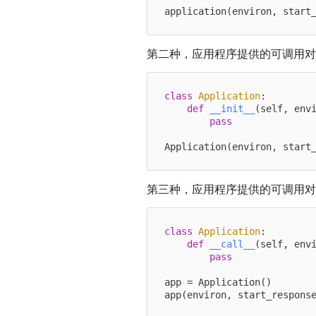
application(environ, start
第二种，应用程序提供的可调用
class
Application
:

def
__init__
(
self, env
pass
Application(environ, start
第三种，应用程序提供的可调用对象是
class
Application
:

def
__call__
(
self, env
pass
app = Application()

app(environ, start_respons