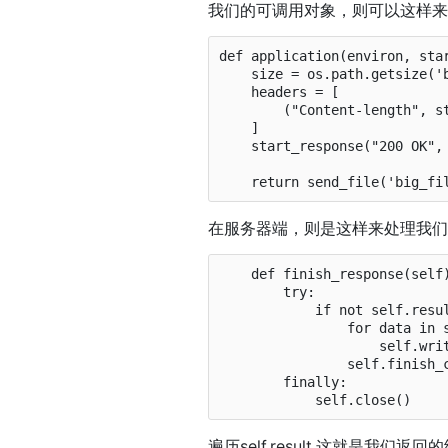
我们的可调用对象，则可以这样
def application(environ, star
    size = os.path.getsize('big_file')

    headers = [

        ("Content-length", str(size)),

    ]

    start_response("200 OK", headers)

在服务器端，则是这样来处理我
    def finish_response(self):

        try:

            if not self.result_is_file() or not self.sendfile():

                for data in self.result:

                    self.write(data)

                self.finish_content()

        finally:

遍历self.result,这就是我们返回