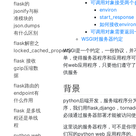
可调用对象接受两个参数，分
flask的
environ
jsonify与标
start_response
准模块的
如何接收environ和
json.dumps
可调用对象需要返回
有什么区别
WSGI对服务器约定
flask解密之
WSGI是一个约定，一份协议，
locked_cached_property
单，使得服务器程序和应用程序
flask 接收
何web应用程序，只要他们遵守
gzip压缩数
供服务
据
背景
flask路由的
endpoint有
什么作用
python后端开发，服务端程序
序，我们用flask,django，t
flask 是多线
必须通过服务器部署才能被访问
程还是单线
程
这里说的服务器程序，可不是你理解的
们写的python web 应用程序的。
python web