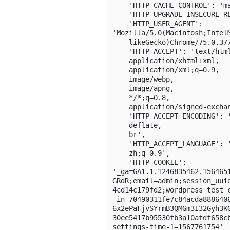
    'HTTP_CACHE_CONTROL': 'max-age=0',

    'HTTP_UPGRADE_INSECURE_REQUESTS': '1',

    'HTTP_USER_AGENT': 
'Mozilla/5.0(Macintosh;IntelM
    likeGecko)Chrome/75.0.3770.142Safari/537.36',

    'HTTP_ACCEPT': 'text/html,

    application/xhtml+xml,

    application/xml;q=0.9,

    image/webp,

    image/apng,

    */*;q=0.8,

    application/signed-exchange;v=b3',

    'HTTP_ACCEPT_ENCODING': 'gzip,

    deflate,

    br',

    'HTTP_ACCEPT_LANGUAGE': 'zh-CN,

    zh;q=0.9',

    'HTTP_COOKIE': 
'_ga=GA1.1.1246835462.156465
GRdR;email=admin;session_uui
4cd14c179fd2;wordpress_test_
_in_70490311fe7c84acda888640
6x2ePaFjvSYrmB3QMGm3I32Gyh3K
30ee5417b95530fb3a10afdf658c