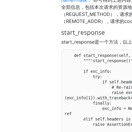
全部信息，包括本次请求的资源地址
（REQUEST_METHOD），请求
（REMOTE_ADDR），请求的cooki
start_response
start_response是一个方
    def start_response(self, status, headers,exc_info=None):

        """'start_response()' callable as specified by PEP 3333"""

        if exc_info:

            try:

                if self.headers_sent:

                    # Re-raise original exception if headers sent

                    raise exc_info[0]
(exc_info[1]).with_traceback(
            finally:

                exc_info = None        # avoid dangling circular 
ref

        elif self.headers is not None:

            raise AssertionError("Headers already set!")
