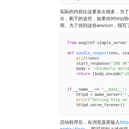
实际的内容比这要多出很多，为
分，剩下的这些，如果你对http协
用。为了得到这份environ，我写
from
 wsgiref.simple_server
def
handle_request
(
env, st
print
(env)

    start_response(
"200 OK
    body = 
"<h1>Hello Worl
return
 [body.encode(
"u
if
 __name__ == 
"__main__"
:

    httpd = make_server(
""
print
(
"Serving http on
启动程序后，在浏览器里输入
htt
name=flask，
即可得到上述内容